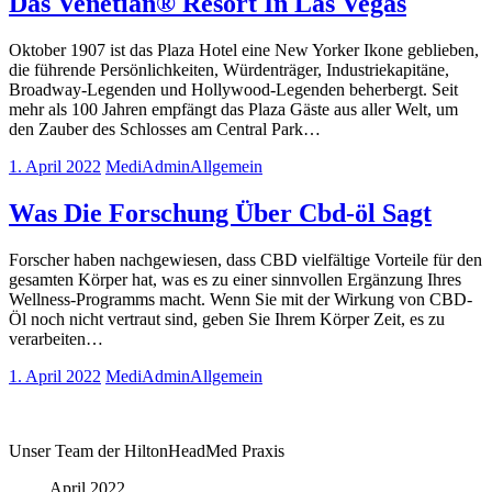
Das Venetian® Resort In Las Vegas
Oktober 1907 ist das Plaza Hotel eine New Yorker Ikone geblieben,
die führende Persönlichkeiten, Würdenträger, Industriekapitäne,
Broadway-Legenden und Hollywood-Legenden beherbergt. Seit
mehr als 100 Jahren empfängt das Plaza Gäste aus aller Welt, um
den Zauber des Schlosses am Central Park…
1. April 2022
MediAdmin
Allgemein
Was Die Forschung Über Cbd-öl Sagt
Forscher haben nachgewiesen, dass CBD vielfältige Vorteile für den
gesamten Körper hat, was es zu einer sinnvollen Ergänzung Ihres
Wellness-Programms macht. Wenn Sie mit der Wirkung von CBD-
Öl noch nicht vertraut sind, geben Sie Ihrem Körper Zeit, es zu
verarbeiten…
1. April 2022
MediAdmin
Allgemein
Unser Team der HiltonHeadMed Praxis
April 2022