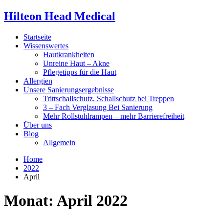
Hilteon Head Medical
Startseite
Wissenswertes
Hautkrankheiten
Unreine Haut – Akne
Pflegetipps für die Haut
Allergien
Unsere Sanierungsergebnisse
Trittschallschutz, Schallschutz bei Treppen
3 – Fach Verglasung Bei Sanierung
Mehr Rollstuhlrampen – mehr Barrierefreiheit
Über uns
Blog
Allgemein
Home
2022
April
Monat:
April 2022