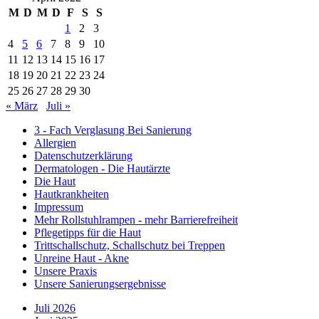
M
D
M
D
F
S
S
1
2
3
4
5
6
7
8
9
10
11
12
13
14
15
16
17
18
19
20
21
22
23
24
25
26
27
28
29
30
« März
Juli »
3 - Fach Verglasung Bei Sanierung
Allergien
Datenschutzerklärung
Dermatologen - Die Hautärzte
Die Haut
Hautkrankheiten
Impressum
Mehr Rollstuhlrampen - mehr Barrierefreiheit
Pflegetipps für die Haut
Trittschallschutz, Schallschutz bei Treppen
Unreine Haut - Akne
Unsere Praxis
Unsere Sanierungsergebnisse
Juli 2026