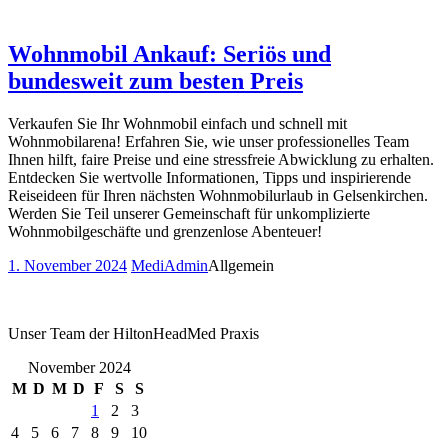
Wohnmobil Ankauf: Seriös und
bundesweit zum besten Preis
Verkaufen Sie Ihr Wohnmobil einfach und schnell mit
Wohnmobilarena! Erfahren Sie, wie unser professionelles Team
Ihnen hilft, faire Preise und eine stressfreie Abwicklung zu erhalten.
Entdecken Sie wertvolle Informationen, Tipps und inspirierende
Reiseideen für Ihren nächsten Wohnmobilurlaub in Gelsenkirchen.
Werden Sie Teil unserer Gemeinschaft für unkomplizierte
Wohnmobilgeschäfte und grenzenlose Abenteuer!
1. November 2024
MediAdmin
Allgemein
Unser Team der HiltonHeadMed Praxis
November 2024
M
D
M
D
F
S
S
1
2
3
4
5
6
7
8
9
10