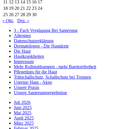
11
12
13
14
15
16
17
18
19
20
21
22
23
24
25
26
27
28
29
30
« Okt.
Dez. »
3 - Fach Verglasung Bei Sanierung
Allergien
Datenschutzerklärung
Dermatologen - Die Hautärzte
Die Haut
Hautkrankheiten
Impressum
Mehr Rollstuhlrampen - mehr Barrierefreiheit
Pflegetipps für die Haut
Trittschallschutz, Schallschutz bei Treppen
Unreine Haut - Akne
Unsere Praxis
Unsere Sanierungsergebnisse
Juli 2026
Juni 2025
Mai 2025
April 2025
März 2025
Februar 2025