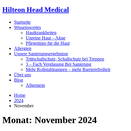
Hilteon Head Medical
Startseite
Wissenswertes
Hautkrankheiten
Unreine Haut – Akne
Pflegetipps für die Haut
Allergien
Unsere Sanierungsergebnisse
Trittschallschutz, Schallschutz bei Treppen
3 – Fach Verglasung Bei Sanierung
Mehr Rollstuhlrampen – mehr Barrierefreiheit
Über uns
Blog
Allgemein
Home
2024
November
Monat:
November 2024