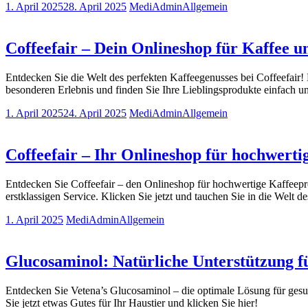
1. April 2025
28. April 2025
MediAdmin
Allgemein
Coffeefair – Dein Onlineshop für Kaffee 
Entdecken Sie die Welt des perfekten Kaffeegenusses bei Coffeefair
besonderen Erlebnis und finden Sie Ihre Lieblingsprodukte einfach 
1. April 2025
24. April 2025
MediAdmin
Allgemein
Coffeefair – Ihr Onlineshop für hochwert
Entdecken Sie Coffeefair – den Onlineshop für hochwertige Kaffeepro
erstklassigen Service. Klicken Sie jetzt und tauchen Sie in die Welt de
1. April 2025
MediAdmin
Allgemein
Glucosaminol: Natürliche Unterstützung f
Entdecken Sie Vetena’s Glucosaminol – die optimale Lösung für gesun
Sie jetzt etwas Gutes für Ihr Haustier und klicken Sie hier!