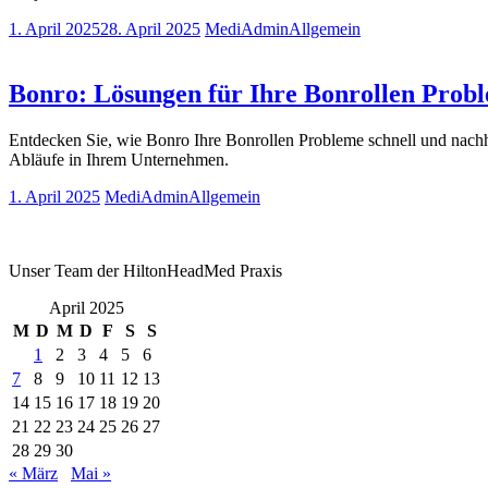
1. April 2025
28. April 2025
MediAdmin
Allgemein
Bonro: Lösungen für Ihre Bonrollen Probl
Entdecken Sie, wie Bonro Ihre Bonrollen Probleme schnell und nachh
Abläufe in Ihrem Unternehmen.
1. April 2025
MediAdmin
Allgemein
Unser Team der HiltonHeadMed Praxis
April 2025
M
D
M
D
F
S
S
1
2
3
4
5
6
7
8
9
10
11
12
13
14
15
16
17
18
19
20
21
22
23
24
25
26
27
28
29
30
« März
Mai »