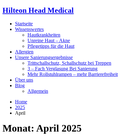
Hilteon Head Medical
Startseite
Wissenswertes
Hautkrankheiten
Unreine Haut – Akne
Pflegetipps für die Haut
Allergien
Unsere Sanierungsergebnisse
Trittschallschutz, Schallschutz bei Treppen
3 – Fach Verglasung Bei Sanierung
Mehr Rollstuhlrampen – mehr Barrierefreiheit
Über uns
Blog
Allgemein
Home
2025
April
Monat:
April 2025