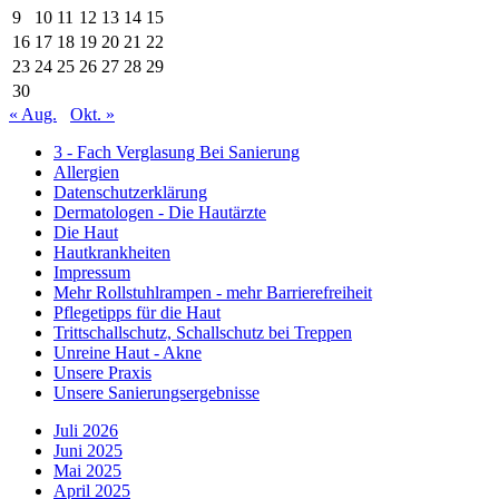
9
10
11
12
13
14
15
16
17
18
19
20
21
22
23
24
25
26
27
28
29
30
« Aug.
Okt. »
3 - Fach Verglasung Bei Sanierung
Allergien
Datenschutzerklärung
Dermatologen - Die Hautärzte
Die Haut
Hautkrankheiten
Impressum
Mehr Rollstuhlrampen - mehr Barrierefreiheit
Pflegetipps für die Haut
Trittschallschutz, Schallschutz bei Treppen
Unreine Haut - Akne
Unsere Praxis
Unsere Sanierungsergebnisse
Juli 2026
Juni 2025
Mai 2025
April 2025