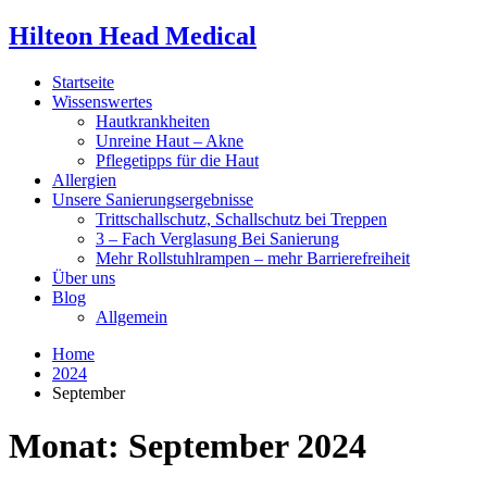
Hilteon Head Medical
Startseite
Wissenswertes
Hautkrankheiten
Unreine Haut – Akne
Pflegetipps für die Haut
Allergien
Unsere Sanierungsergebnisse
Trittschallschutz, Schallschutz bei Treppen
3 – Fach Verglasung Bei Sanierung
Mehr Rollstuhlrampen – mehr Barrierefreiheit
Über uns
Blog
Allgemein
Home
2024
September
Monat:
September 2024