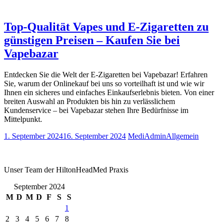
Top-Qualität Vapes und E-Zigaretten zu
günstigen Preisen – Kaufen Sie bei
Vapebazar
Entdecken Sie die Welt der E-Zigaretten bei Vapebazar! Erfahren
Sie, warum der Onlinekauf bei uns so vorteilhaft ist und wie wir
Ihnen ein sicheres und einfaches Einkaufserlebnis bieten. Von einer
breiten Auswahl an Produkten bis hin zu verlässlichem
Kundenservice – bei Vapebazar stehen Ihre Bedürfnisse im
Mittelpunkt.
1. September 2024
16. September 2024
MediAdmin
Allgemein
Unser Team der HiltonHeadMed Praxis
September 2024
M
D
M
D
F
S
S
1
2
3
4
5
6
7
8